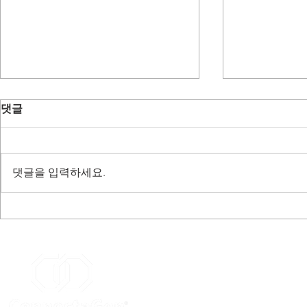
『의료기기 
댓글
업』협약 - 20
댓글을 입력하세요.
cdassay 상표 등록(제 40-
2217306 호) - 2024.07.03
경기도 하남시 조정대로 45 미사센텀비즈 2층
TEL : (031)5175-3330, (02)3147-8859
Fax : (031)5175-3329
E-mail :
connectagen@connectagen.c