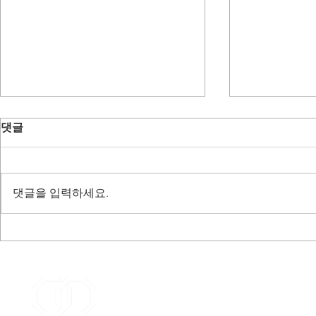
댓글
댓글을 입력하세요.
cdassay 상표 등록(제 40-
Cplex 상표
2217306 호) - 2024.07.03
2217304 호) 
경기도 하남시 조정대로 45 미사센텀비즈 2층
TEL : (031)5175-3330, (02)3147-8859
Fax : (031)5175-3329